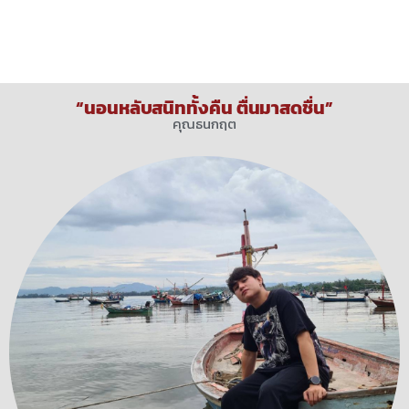
“นอนหลับสนิททั้งคืน ตื่นมาสดชื่น”
คุณธนกฤต