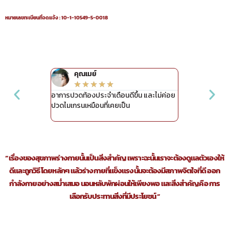
หมายเลขทะเบียนที่จดแจ้ง :
10-1-10549-5-0018
คุณเมย์
คุณนก
★
★
★
★
★
★
★
่ายขึ้น หลับลึก
อาการปวดท้องประจำเดือนดีขึ้น และไม่ค่อย
กินไป 1 อาทิตย์
ึ้นค่ะ
ปวดไมเกรนเหมือนที่เคยเป็น
ประจำเดือน ขับเ
สึกสดชื่นขึ้น
” เรื่องของสุขภาพร่างกายนั้นเป็นสิ่งสำคัญ เพราะฉะนั้นเราจะต้องดูแลตัวเองให้
ดีและถูกวิธี โดยหลักๆ แล้วร่างกายที่แข็งแรงนั้นจะต้องมีสภาพจิตใจที่ดี ออก
กำลังกายอย่างสม่ำเสมอ นอนหลับพักผ่อนให้เพียงพอ และสิ่งสำคัญคือ การ
เลือกรับประทานสิ่งที่มีประโยชน์ “