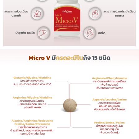
Micro V
มี
กรดอะมิโน
ถึง 15 ชนิด