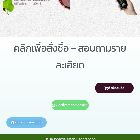
คลิกเพื่อสั่งซื้อ – สอบถามราย
ละเอียด
สั่งซื้อสินค้า
@dailygreenorganics
สอบถามรายละเอียด
บริษัท ไว้ท์เครน แฮลท์โปรดักส์ จำกัด