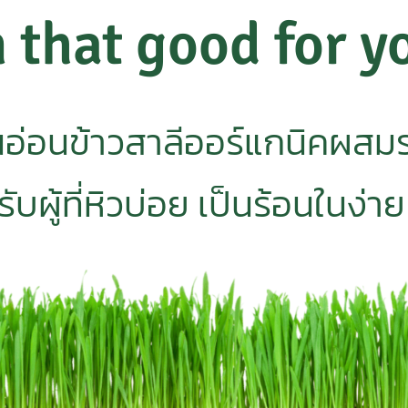
 that good for y
นอ่อนข้าวสาลีออร์แกนิคผส
บผู้ที่หิวบ่อย เป็นร้อนในง่า