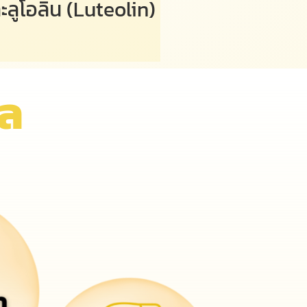
ลูโอลิน (Luteolin)
โล