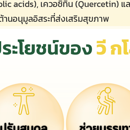
ic acids), เควอซิทิน (Quercetin) และ
ต้านอนุมูลอิสระที่ส่งเสริมสุขภาพ
ระโยชน์ของ
วี ก