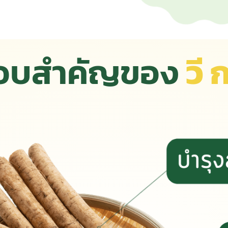
กอบสำคัญของ
วี 