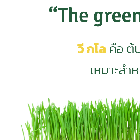
“The green
วี กโล
คือ ต้
เหมาะสำหรั