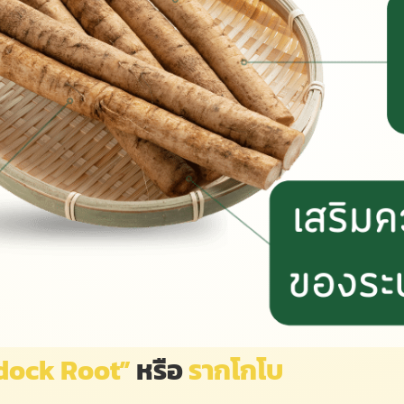
dock Root”
หรือ
รากโกโบ