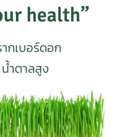
our health”
มรากเบอร์ดอก
ย น้ำตาลสูง